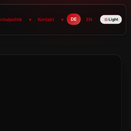
DE
|
hulpolitik
Kontakt
EN
Light
▼
▼