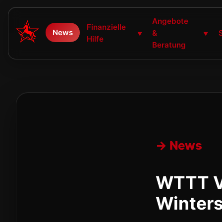
Angebote
Finanzielle
News
&
▼
▼
Hilfe
Beratung
→ News
WTTT V
Winter