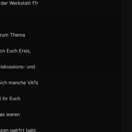
der Werkstatt f?r
g zum Thema
on Euch Ersis,
Diskussions- und
 sich manche VA?s
d ihr Euch
das waren
zen geh?rt habt,